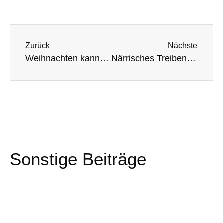
Zurück
Nächste
Weihnachten kannst du riechen! Stimmungsvolle Weihnachtsfeier in der Regenbogenschule
Närrisches Treiben in der Regenbogenschule, die Karnevalisten übernehmen die Führung!
Sonstige Beiträge