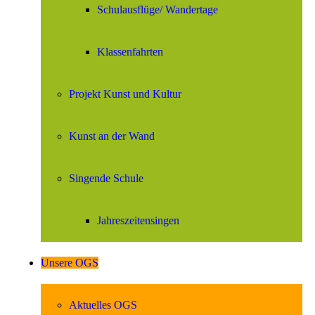
Schulausflüge/ Wandertage
Klassenfahrten
Projekt Kunst und Kultur
Kunst an der Wand
Singende Schule
Jahreszeitensingen
Unsere OGS
Aktuelles OGS