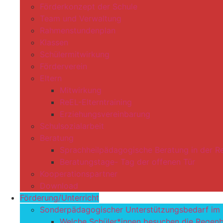
Förderkonzept der Schule
Team und Verwaltung
Rahmenstundenplan
Klassen
Schülermitwirkung
Förderverein
Eltern
Mitwirkung
ReEL-Elterntraining
Erziehungsvereinbarung
Schulsozialarbeit
Beratung
Sprachheilpädagogische Beratung in der 
Beratungstage- Tag der offenen Tür
Kooperationspartner
Download
Förderung/Unterricht
Sonderpädagogischer Unterstützungsbedarf im
Welche Schüler*innen besuchen die Regen