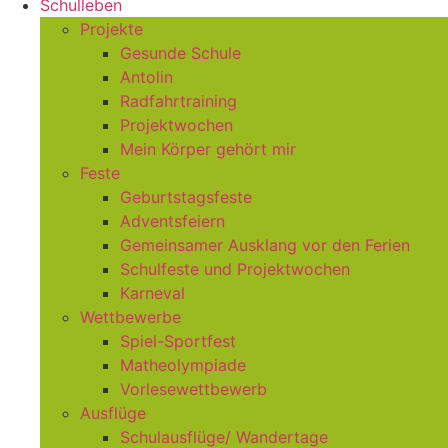
Schulleben
Projekte
Gesunde Schule
Antolin
Radfahrtraining
Projektwochen
Mein Körper gehört mir
Feste
Geburtstagsfeste
Adventsfeiern
Gemeinsamer Ausklang vor den Ferien
Schulfeste und Projektwochen
Karneval
Wettbewerbe
Spiel-Sportfest
Matheolympiade
Vorlesewettbewerb
Ausflüge
Schulausflüge/ Wandertage