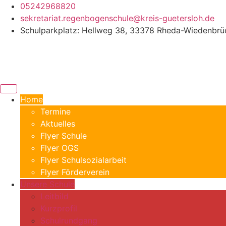
Zum
05242968820
Inhalt
sekretariat.regenbogenschule@kreis-guetersloh.de
springen
Schulparkplatz: Hellweg 38, 33378 Rheda-Wiedenbrü
Home
Termine
Aktuelles
Flyer Schule
Flyer OGS
Flyer Schulsozialarbeit
Flyer Förderverein
Unsere Schule
Leitbild
Kurzprofil
Schulrundgang