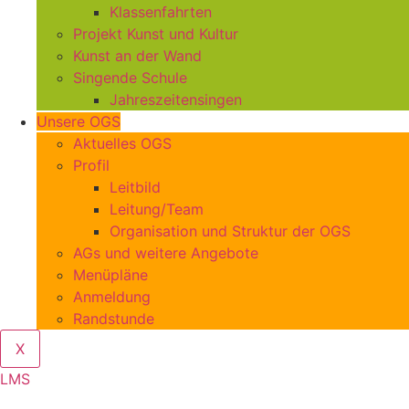
Klassenfahrten
Projekt Kunst und Kultur
Kunst an der Wand
Singende Schule
Jahreszeitensingen
Unsere OGS
Aktuelles OGS
Profil
Leitbild
Leitung/Team
Organisation und Struktur der OGS
AGs und weitere Angebote
Menüpläne
Anmeldung
Randstunde
X
LMS