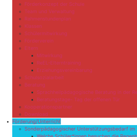
Förderkonzept der Schule
Team und Verwaltung
Rahmenstundenplan
Klassen
Schülermitwirkung
Förderverein
Eltern
Mitwirkung
ReEL-Elterntraining
Erziehungsvereinbarung
Schulsozialarbeit
Beratung
Sprachheilpädagogische Beratung in der 
Beratungstage- Tag der offenen Tür
Kooperationspartner
Download
Förderung/Unterricht
Sonderpädagogischer Unterstützungsbedarf im
Welche Schüler*innen besuchen die Regen