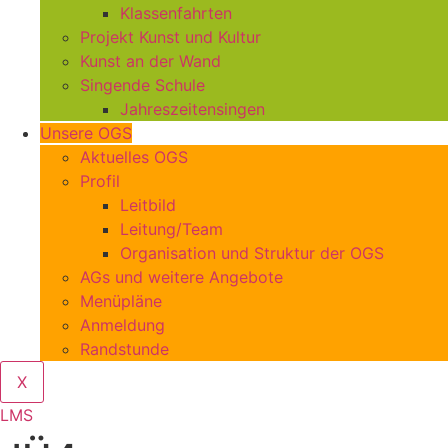
Klassenfahrten
Projekt Kunst und Kultur
Kunst an der Wand
Singende Schule
Jahreszeitensingen
Unsere OGS
Aktuelles OGS
Profil
Leitbild
Leitung/Team
Organisation und Struktur der OGS
AGs und weitere Angebote
Menüpläne
Anmeldung
Randstunde
X
LMS