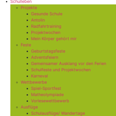
Schulleben
Projekte
Gesunde Schule
Antolin
Radfahrtraining
Projektwochen
Mein Körper gehört mir
Feste
Geburtstagsfeste
Adventsfeiern
Gemeinsamer Ausklang vor den Ferien
Schulfeste und Projektwochen
Karneval
Wettbewerbe
Spiel-Sportfest
Matheolympiade
Vorlesewettbewerb
Ausflüge
Schulausflüge/ Wandertage