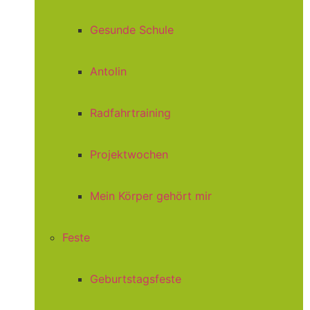
Gesunde Schule
Antolin
Radfahrtraining
Projektwochen
Mein Körper gehört mir
Feste
Geburtstagsfeste