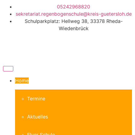
05242968820
sekretariat.regenbogenschule@kreis-guetersloh.de
Schulparkplatz: Hellweg 38, 33378 Rheda-
Wiedenbrück
Home
Termine
Aktuelles
Flyer Schule