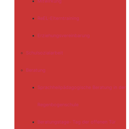
Mitwirkung
ReEL-Elterntraining
Erziehungsvereinbarung
Schulsozialarbeit
Beratung
Sprachheilpädagogische Beratung in der
Regenbogenschule
Beratungstage- Tag der offenen Tür