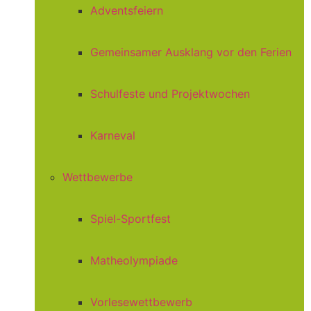
Adventsfeiern
Gemeinsamer Ausklang vor den Ferien
Schulfeste und Projektwochen
Karneval
Wettbewerbe
Spiel-Sportfest
Matheolympiade
Vorlesewettbewerb