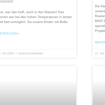
lassen!
Die Kl
unsere
uh, war das heiß, auch in den Klassen! Das
Reals
ernen war bei den hohen Temperaturen in letzter
MINT-P
eit fast unmöglich. Da unsere Kinder mit Bullis
spezie
Projek
EITERLESEN »
WEITE
. Juli 2026
Keine Kommentare
12. Jul