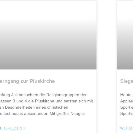
erngang zur Piuskirche
Siege
nfang Juli besuchten die Religionsgruppen der
Heute,
lassen 3 und 4 die Piuskirche und setzten sich mit
Applau
en Besonderheiten eines christlichen
Sportl
otteshauses auseinander. Mit großer Neugier
Sportl
EITERLESEN »
WEITE