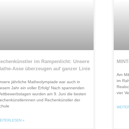
echenkünstler im Rampenlicht: Unsere
MINT
athe-Asse überzeugen auf ganzer Linie
Am Mit
im Rah
nsere jährliche Matheolympiade war auch in
Realsc
iesem Jahr ein voller Erfolg! Nach spannenden
vier V
ettbewerbstagen wurden am 9. Juni die besten
echenkünstlerinnen und Rechenkünstler der
chule
WEITE
EITERLESEN »