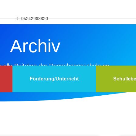
05242968820
riat.regenbogenschule@kreis-guetersloh.de
Archiv
platz: Hellweg 38, 33378 Rheda-Wiedenbrück
h alle Beiträge der Regenbogenschule an
Förderung/Unterricht
Schulleb