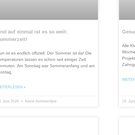
nd auf einmal ist es so weit:
Gesu
ommerzeit!
Alle K
Woche 
un ist es endlich offiziell. Der Sommer ist da! Die
Projek
emperaturen lassen es schon seit einiger Zeit
Zahnge
ermuten. Am Sonntag war Sommeranfang und am
ontag,
WEITE
EITERLESEN »
3. Juni 2026
Keine Kommentare
19. Jun