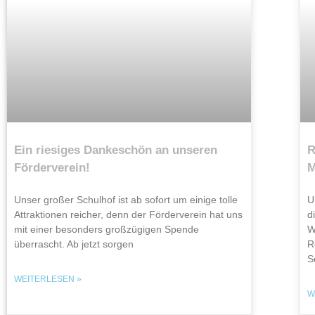
Ein riesiges Dankeschön an unseren
R
Förderverein!
M
Unser großer Schulhof ist ab sofort um einige tolle
U
Attraktionen reicher, denn der Förderverein hat uns
d
mit einer besonders großzügigen Spende
W
überrascht. Ab jetzt sorgen
R
S
WEITERLESEN »
W