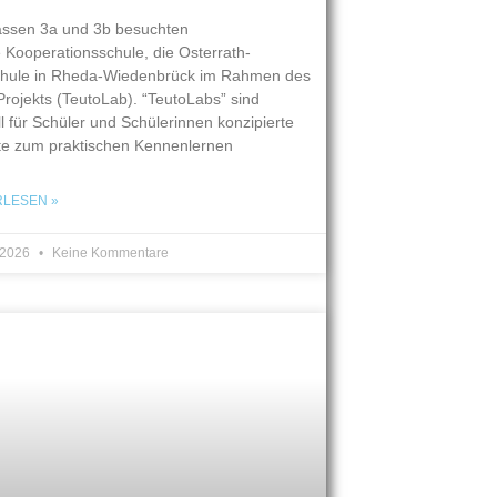
assen 3a und 3b besuchten
 Kooperationsschule, die Osterrath-
chule in Rheda-Wiedenbrück im Rahmen des
rojekts (TeutoLab). “TeutoLabs” sind
ll für Schüler und Schülerinnen konzipierte
te zum praktischen Kennenlernen
RLESEN »
i 2026
Keine Kommentare