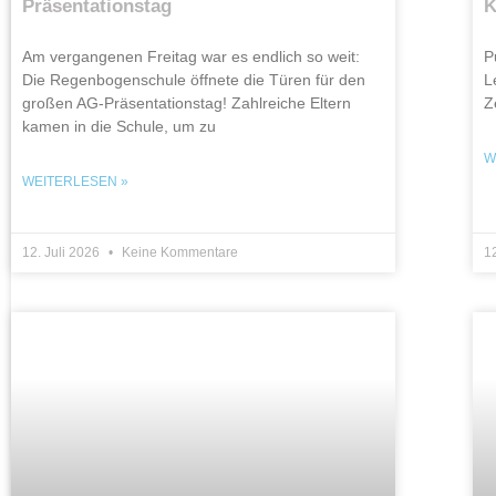
Präsentationstag
K
Am vergangenen Freitag war es endlich so weit:
P
Die Regenbogenschule öffnete die Türen für den
L
großen AG-Präsentationstag! Zahlreiche Eltern
Z
kamen in die Schule, um zu
W
WEITERLESEN »
12. Juli 2026
Keine Kommentare
12