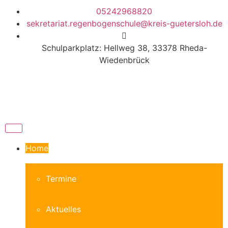
05242968820
sekretariat.regenbogenschule@kreis-guetersloh.de
Schulparkplatz: Hellweg 38, 33378 Rheda-
Wiedenbrück
Home
Termine
Aktuelles