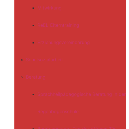
Mitwirkung
ReEL-Elterntraining
Erziehungsvereinbarung
Schulsozialarbeit
Beratung
Sprachheilpädagogische Beratung in der
Regenbogenschule
Beratungstage- Tag der offenen Tür