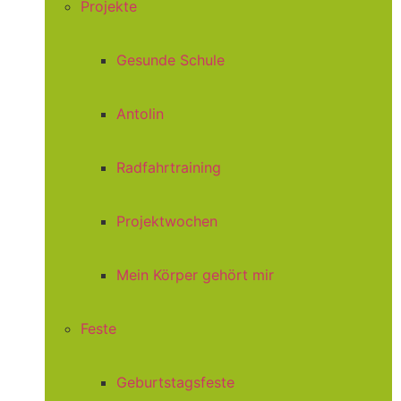
Projekte
Gesunde Schule
Antolin
Radfahrtraining
Projektwochen
Mein Körper gehört mir
Feste
Geburtstagsfeste