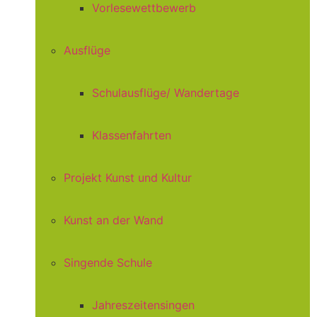
Vorlesewettbewerb
Ausflüge
Schulausflüge/ Wandertage
Klassenfahrten
Projekt Kunst und Kultur
Kunst an der Wand
Singende Schule
Jahreszeitensingen