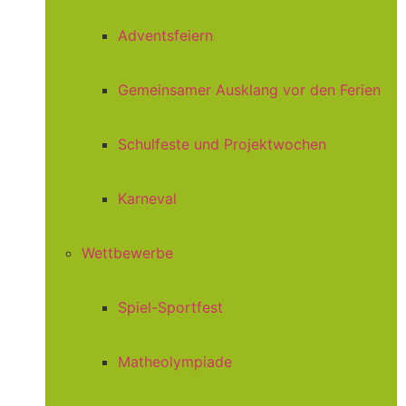
Adventsfeiern
Gemeinsamer Ausklang vor den Ferien
Schulfeste und Projektwochen
Karneval
Wettbewerbe
Spiel-Sportfest
Matheolympiade