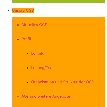
Unsere OGS
Aktuelles OGS
Profil
Leitbild
Leitung/Team
Organisation und Struktur der OGS
AGs und weitere Angebote