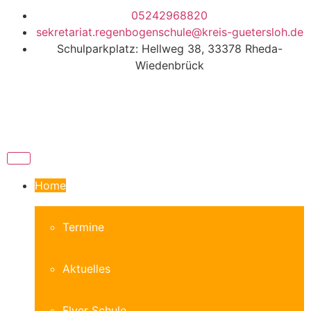
05242968820
sekretariat.regenbogenschule@kreis-guetersloh.de
Schulparkplatz: Hellweg 38, 33378 Rheda-
Wiedenbrück
Home
Termine
Aktuelles
Flyer Schule