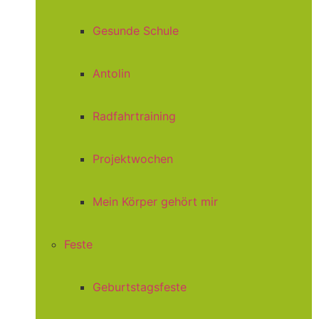
Gesunde Schule
Antolin
Radfahrtraining
Projektwochen
Mein Körper gehört mir
Feste
Geburtstagsfeste