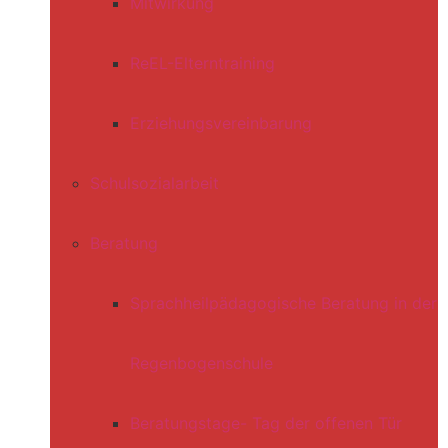
Mitwirkung
ReEL-Elterntraining
Erziehungsvereinbarung
Schulsozialarbeit
Beratung
Sprachheilpädagogische Beratung in der
Regenbogenschule
Beratungstage- Tag der offenen Tür