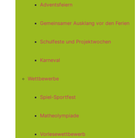
Adventsfeiern
Gemeinsamer Ausklang vor den Ferien
Schulfeste und Projektwochen
Karneval
Wettbewerbe
Spiel-Sportfest
Matheolympiade
Vorlesewettbewerb