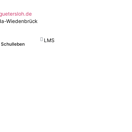
guetersloh.de
eda-Wiedenbrück
LMS
Schulleben