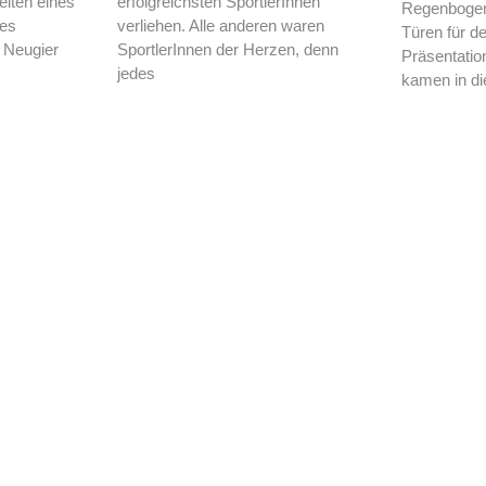
eiten eines
erfolgreichsten SportlerInnen
Regenbogens
ses
verliehen. Alle anderen waren
Türen für d
 Neugier
SportlerInnen der Herzen, denn
Präsentatio
jedes
kamen in di