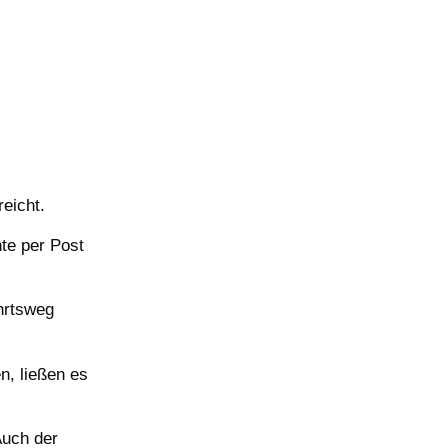
eicht.
te per Post
ahrtsweg
n, ließen es
Auch der