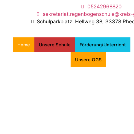
05242968820
sekretariat.regenbogenschule@kreis-
Schulparkplatz: Hellweg 38, 33378 Rh
Home
Unsere Schule
Förderung/Unterricht
Unsere OGS