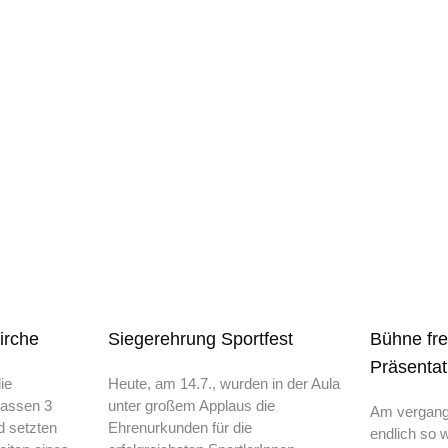
irche
Siegerehrung Sportfest
Bühne fre
Präsentat
ie
Heute, am 14.7., wurden in der Aula
lassen 3
unter großem Applaus die
Am vergang
d setzten
Ehrenurkunden für die
endlich so w