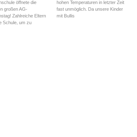
chule öffnete die
hohen Temperaturen in letzter Zeit
en großen AG-
fast unmöglich. Da unsere Kinder
nstag! Zahlreiche Eltern
mit Bullis
e Schule, um zu