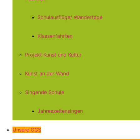
Schulausflüge/ Wandertage
Klassenfahrten
Projekt Kunst und Kultur
Kunst an der Wand
Singende Schule
Jahreszeitensingen
Unsere OGS