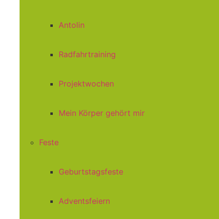
Antolin
Radfahrtraining
Projektwochen
Mein Körper gehört mir
Feste
Geburtstagsfeste
Adventsfeiern