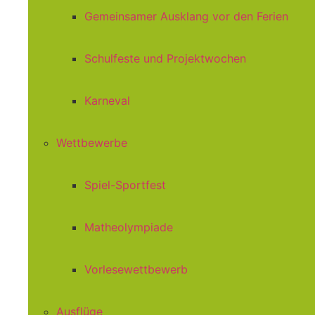
Gemeinsamer Ausklang vor den Ferien
Schulfeste und Projektwochen
Karneval
Wettbewerbe
Spiel-Sportfest
Matheolympiade
Vorlesewettbewerb
Ausflüge