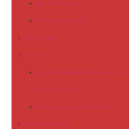
ReEL-Elterntraining
Erziehungsvereinbarung
Schulsozialarbeit
Beratung
Sprachheilpädagogische Beratung in der
Regenbogenschule
Beratungstage- Tag der offenen Tür
Kooperationspartner