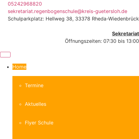
Zum
05242968820
Inhalt
sekretariat.regenbogenschule@kreis-guetersloh.de
springen
Schulparkplatz: Hellweg 38, 33378 Rheda-Wiedenbrück
Sekretariat
Öffnungszeiten: 07:30 bis 13:00
Home
Termine
Aktuelles
Flyer Schule