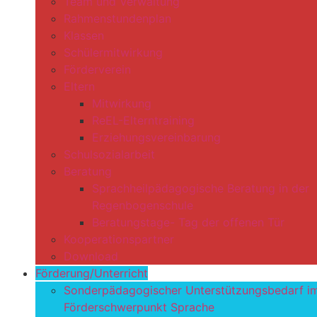
Team und Verwaltung
Rahmenstundenplan
Klassen
Schülermitwirkung
Förderverein
Eltern
Mitwirkung
ReEL-Elterntraining
Erziehungsvereinbarung
Schulsozialarbeit
Beratung
Sprachheilpädagogische Beratung in der
Regenbogenschule
Beratungstage- Tag der offenen Tür
Kooperationspartner
Download
Förderung/Unterricht
Sonderpädagogischer Unterstützungsbedarf i
Förderschwerpunkt Sprache