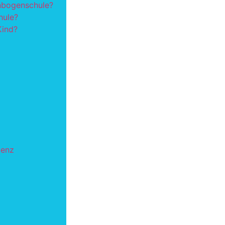
nbogenschule?
hule?
Kind?
tenz