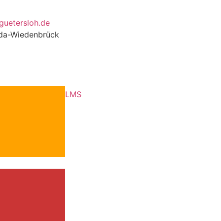
guetersloh.de
eda-Wiedenbrück
LMS