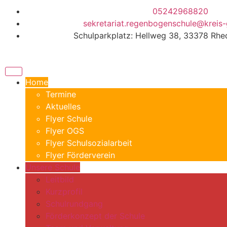
05242968820
sekretariat.regenbogenschule@kreis-
Schulparkplatz: Hellweg 38, 33378 Rh
Home
Termine
Aktuelles
Flyer Schule
Flyer OGS
Flyer Schulsozialarbeit
Flyer Förderverein
Unsere Schule
Leitbild
Kurzprofil
Schulrundgang
Förderkonzept der Schule