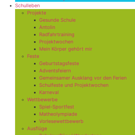
Schulleben
Projekte
Gesunde Schule
Antolin
Radfahrtraining
Projektwochen
Mein Körper gehört mir
Feste
Geburtstagsfeste
Adventsfeiern
Gemeinsamer Ausklang vor den Ferien
Schulfeste und Projektwochen
Karneval
Wettbewerbe
Spiel-Sportfest
Matheolympiade
Vorlesewettbewerb
Ausflüge