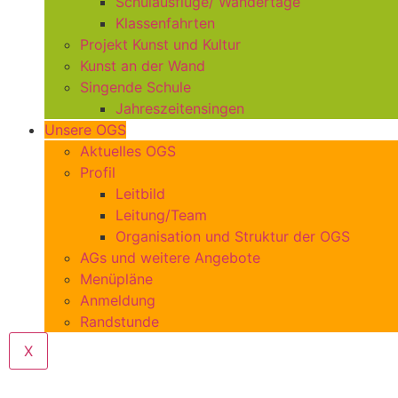
Schulausflüge/ Wandertage
Klassenfahrten
Projekt Kunst und Kultur
Kunst an der Wand
Singende Schule
Jahreszeitensingen
Unsere OGS
Aktuelles OGS
Profil
Leitbild
Leitung/Team
Organisation und Struktur der OGS
AGs und weitere Angebote
Menüpläne
Anmeldung
Randstunde
X