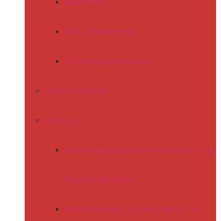
Mitwirkung
ReEL-Elterntraining
Erziehungsvereinbarung
Schulsozialarbeit
Beratung
Sprachheilpädagogische Beratung in der
Regenbogenschule
Beratungstage- Tag der offenen Tür