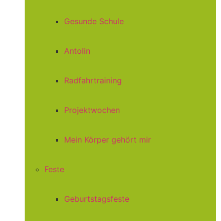
Gesunde Schule
Antolin
Radfahrtraining
Projektwochen
Mein Körper gehört mir
Feste
Geburtstagsfeste