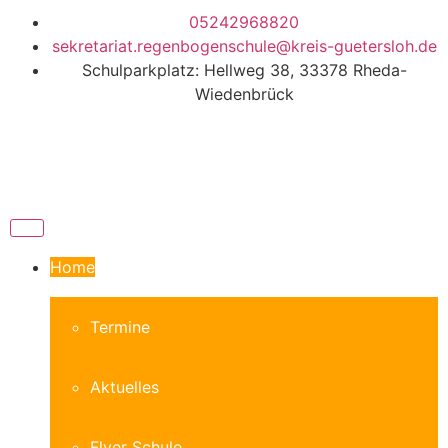
05242968820
sekretariat.regenbogenschule@kreis-guetersloh.de
Schulparkplatz: Hellweg 38, 33378 Rheda-
Wiedenbrück
Home
Termine
Aktuelles
Flyer Schule