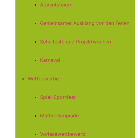
Adventsfeiern
Gemeinsamer Ausklang vor den Ferien
Schulfeste und Projektwochen
Karneval
Wettbewerbe
Spiel-Sportfest
Matheolympiade
Vorlesewettbewerb