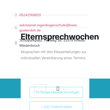
05242968820
sekretariat.regenbogenschule@kreis-
guetersloh.de
Elternsprechwochen
Schulparkplatz: Hellweg 38, 33378 Rheda-
Wiedenbrück
Absprachen mit den Klassenleitungen zur
individuellen Vereinbarung eines Termins
LMS
+ Zu Google Kalender hinzufügen
+ iCal / Outlook export