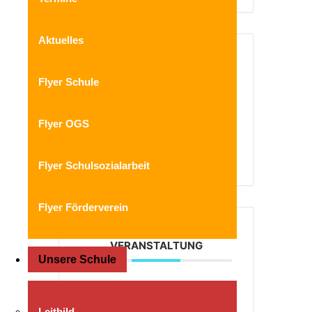
Aktuelles
DATUM
März 03 - 04 2025
Flyer Schule
Vorbei!
Flyer OGS
UHRZEIT
Ganztägig
Flyer Schulsozialarbeit
Flyer Förderverein
TEILE DIESE
VERANSTALTUNG
Unsere Schule
Leitbild