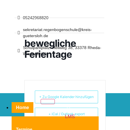
05242968820
sekretariat.regenbogenschule@kreis-
guetersloh.de
bewegliche
Schulparkplatz: Hellweg 38, 33378 Rheda-
Ferientage
Wiedenbrück
+ Zu Google Kalender hinzufügen
Home
+ iCal / Outlook export
LMS
Termine