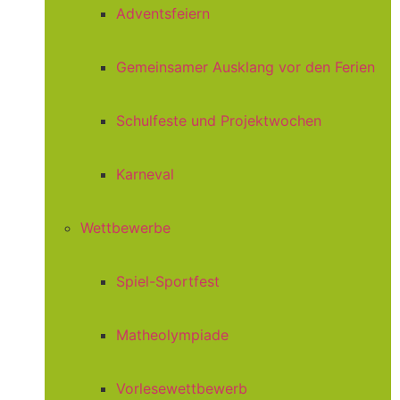
Adventsfeiern
Gemeinsamer Ausklang vor den Ferien
Schulfeste und Projektwochen
Karneval
Wettbewerbe
Spiel-Sportfest
Matheolympiade
Vorlesewettbewerb