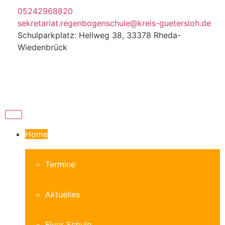
05242968820
sekretariat.regenbogenschule@kreis-guetersloh.de
Schulparkplatz: Hellweg 38, 33378 Rheda-
Wiedenbrück
Home
Termine
Aktuelles
Flyer Schule