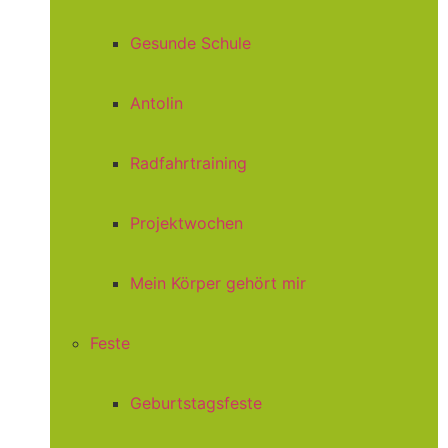
Gesunde Schule
Antolin
Radfahrtraining
Projektwochen
Mein Körper gehört mir
Feste
Geburtstagsfeste