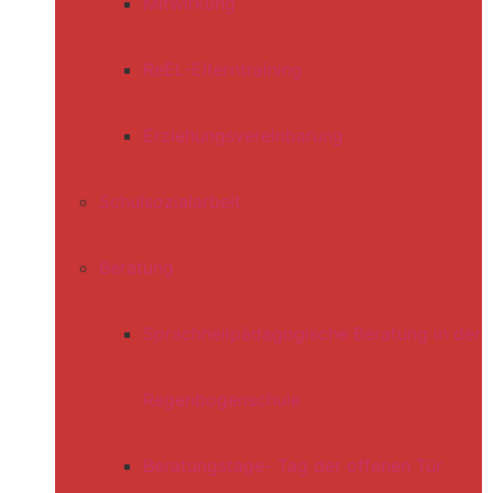
Mitwirkung
ReEL-Elterntraining
Erziehungsvereinbarung
Schulsozialarbeit
Beratung
Sprachheilpädagogische Beratung in der
Regenbogenschule
Beratungstage- Tag der offenen Tür