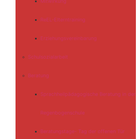
Mitwirkung
ReEL-Elterntraining
Erziehungsvereinbarung
Schulsozialarbeit
Beratung
Sprachheilpädagogische Beratung in der
Regenbogenschule
Beratungstage- Tag der offenen Tür