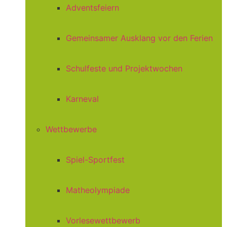
Adventsfeiern
Gemeinsamer Ausklang vor den Ferien
Schulfeste und Projektwochen
Karneval
Wettbewerbe
Spiel-Sportfest
Matheolympiade
Vorlesewettbewerb