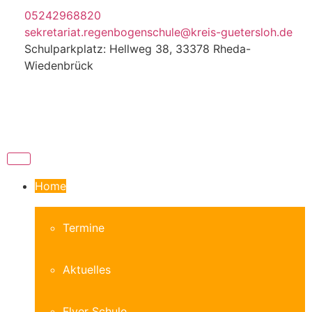
05242968820
sekretariat.regenbogenschule@kreis-guetersloh.de
Schulparkplatz: Hellweg 38, 33378 Rheda-
Wiedenbrück
Home
Termine
Aktuelles
Flyer Schule