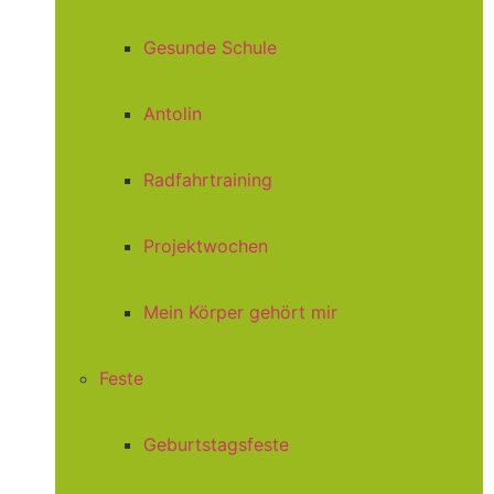
Gesunde Schule
Antolin
Radfahrtraining
Projektwochen
Mein Körper gehört mir
Feste
Geburtstagsfeste