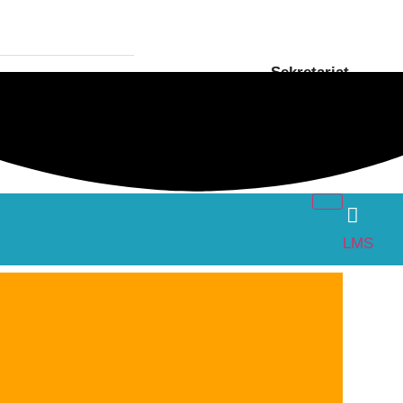
Sekretariat
Öffnungszeiten: 07:30 bis
13:00
LMS
ortfest
wurden in der Aula unter