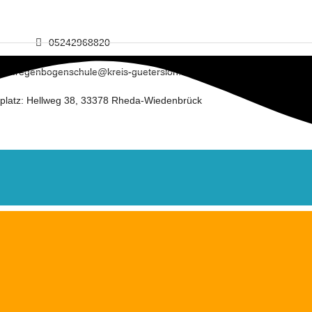
05242968820
riat.regenbogenschule@kreis-guetersloh.de
platz: Hellweg 38, 33378 Rheda-Wiedenbrück
g zur Piuskirche
Siegerehrung Sp
Juli besuchten die Religionsgruppen
Heute, am 14.7., 