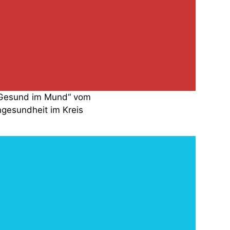
ne Kommentare
 Regenbogenschule haben in
.06. bis 19.06.2026 wieder
„Gesund im Mund“ vom
ngesundheit im Kreis
ine Kommentare
.06.2026, haben die