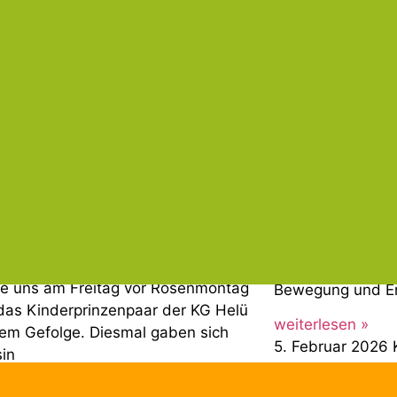
Schüler der Reg
ahlendem Sonnenschein auf dem
gesamten pädago
 Hof zum gemeinsamen
gemeinsam ins Ki
eitensingen, um voller Vorfreude den
Gütersloh gefahr
weiterlesen »
esen »
11. März 2026
Ke
rz 2026
Keine Kommentare
lustig, munter. Wir Kinder machen die
Ein bunter Tag r
nter“: Karneval 2026 in der
An der Regenbog
ogenschule
wieder der „Tag d
den vergangenen Jahren auch,
drehte sich alle
e uns am Freitag vor Rosenmontag
Bewegung und En
das Kinderprinzenpaar der KG Helü
weiterlesen »
nem Gefolge. Diesmal gaben sich
5. Februar 2026
sin
esen »