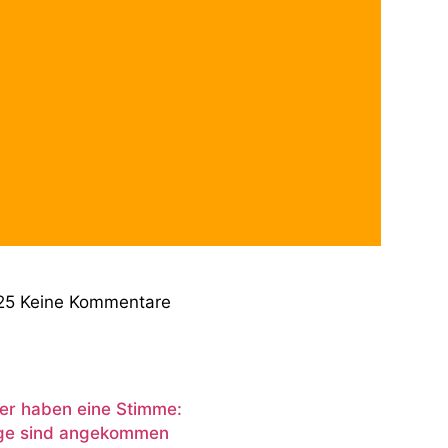
läserklasse der
usschule
uchten die Klassen 3a und
sse der benachbarten
Schülerinnen und Schüler
nheit, ein kurzes Konzert zu
025
Keine Kommentare
r haben eine Stimme:
ge sind angekommen