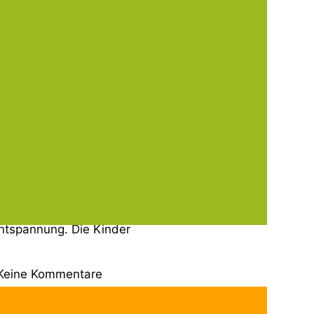
enbogenschule mit dem
gischen Personal
no „Filmwerk“ nach
en. Schon die Hinfahrt mit
ine Kommentare
und um die Gesundheit 🌈
enschule fand am 3. Februar
er Gesundheit“ statt. Es
s um gesunde Ernährung,
tspannung. Die Kinder
Keine Kommentare