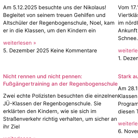
Am 5.12.2025 besuchte uns der Nikolaus!
Vom 17.1
Begleitet von seinem treuen Gehilfen und
Viertkl
Altschüler der Regenbogenschule, Noel, kam
im nördl
er in die Klassen, um den Kindern ein
Ankunft
Schnee
weiterlesen »
5. Dezember 2025
Keine Kommentare
weiterl
1. Dez
Nicht rennen und nicht pennen:
Stark a
Fußgängertraining an der Regenbogenschule
Am 28.1
Zwei echte Polizisten besuchten die einzelnen
Klassen
JÜ-Klassen der Regenbogenschule. Sie
Program
erklärten den Kindern, wie sie sich im
diesen 
Straßenverkehr richtig verhalten, um sicher an
weiterl
ihr Ziel
6. Nov