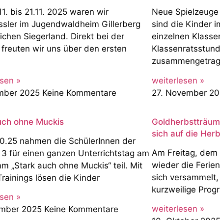
1. bis 21.11. 2025 waren wir
Neue Spielzeuge 
ässler im Jugendwaldheim Gillerberg
sind die Kinder 
ichen Siegerland. Direkt bei der
einzelnen Klasse
 freuten wir uns über den ersten
Klassenratsstunde
.
zusammengetrage
esen »
weiterlesen »
ember 2025
Keine Kommentare
27. November 2
uch ohne Muckis
Goldherbstträum
sich auf die Herb
0.25 nahmen die SchülerInnen der
Am Freitag, dem 
 3 für einen ganzen Unterrichtstag am
wieder die Feriena
m „Stark auch ohne Muckis“ teil. Mit
sich versammelt
Trainings lösen die Kinder
kurzweilige Prog
esen »
weiterlesen »
ember 2025
Keine Kommentare