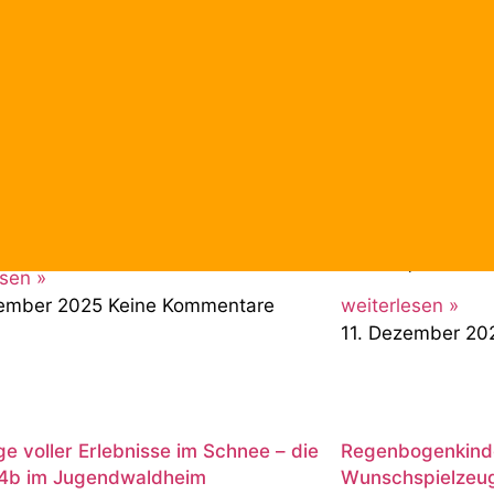
ruar 2026
Keine Kommentare
ya mbotama: Die Regenbogenschule
Besuch bei der B
sich auf die Weihnachtsferien ein
benachbarten Pi
er vor den Ferien gab es auch am
Im November bes
 Freitag eine Feier, denn wir starten
3b die Bläserkla
Weihnachtsferien. Das Programm war
Piusschule. Die 
mischt von
hatten die Gelege
erleben,
esen »
zember 2025
Keine Kommentare
weiterlesen »
11. Dezember 2
ge voller Erlebnisse im Schnee – die
Regenbogenkinde
 4b im Jugendwaldheim
Wunschspielzeu