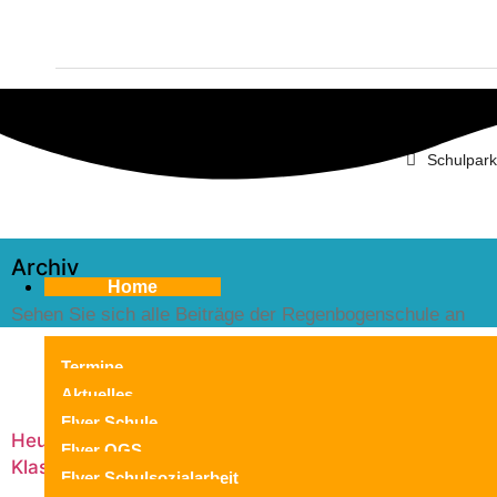
sekreta
Schulpark
Archiv
Home
Sehen Sie sich alle Beiträge der Regenbogenschule an
Termine
Aktuelles
Flyer Schule
Heute ist ein großer Tag: Abschlussfeier der
Lerngan
Flyer OGS
Klassen 4 und Start in die Sommerferien
Flyer Schulsozialarbeit
Anfang 