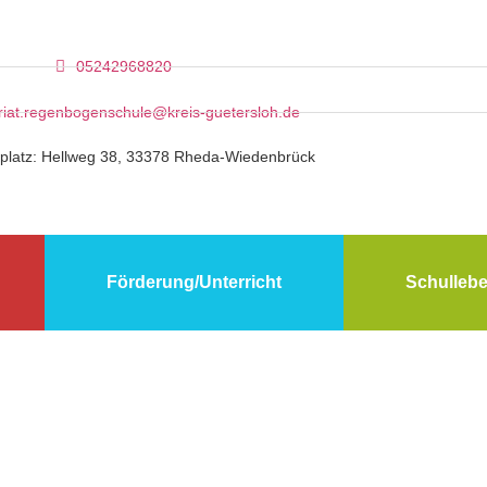
05242968820
riat.regenbogenschule@kreis-guetersloh.de
platz: Hellweg 38, 33378 Rheda-Wiedenbrück
Förderung/Unterricht
Schulleb