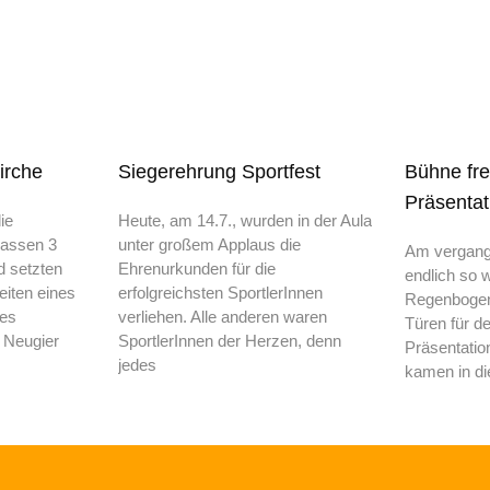
irche
Siegerehrung Sportfest
Bühne fre
Präsentat
ie
Heute, am 14.7., wurden in der Aula
lassen 3
unter großem Applaus die
Am vergang
d setzten
Ehrenurkunden für die
endlich so w
eiten eines
erfolgreichsten SportlerInnen
Regenbogens
ses
verliehen. Alle anderen waren
Türen für d
 Neugier
SportlerInnen der Herzen, denn
Präsentatio
jedes
kamen in di