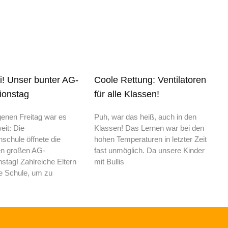
i! Unser bunter AG-
Coole Rettung: Ventilatoren
ionstag
für alle Klassen!
enen Freitag war es
Puh, war das heiß, auch in den
eit: Die
Klassen! Das Lernen war bei den
chule öffnete die
hohen Temperaturen in letzter Zeit
en großen AG-
fast unmöglich. Da unsere Kinder
nstag! Zahlreiche Eltern
mit Bullis
e Schule, um zu