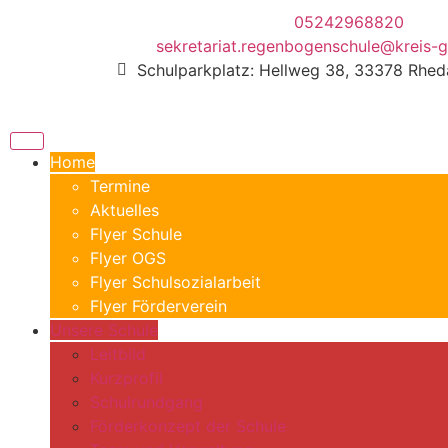
05242968820
sekretariat.regenbogenschule@kreis-g
Schulparkplatz: Hellweg 38, 33378 Rhe
Home
Termine
Aktuelles
Flyer Schule
Flyer OGS
Flyer Schulsozialarbeit
Flyer Förderverein
Unsere Schule
Leitbild
Kurzprofil
Schulrundgang
Förderkonzept der Schule