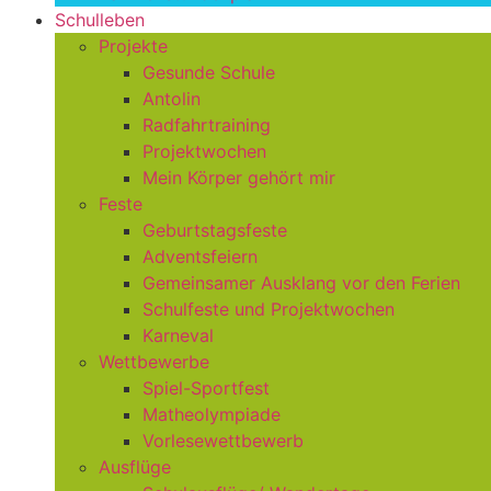
Schulleben
Projekte
Gesunde Schule
Antolin
Radfahrtraining
Projektwochen
Mein Körper gehört mir
Feste
Geburtstagsfeste
Adventsfeiern
Gemeinsamer Ausklang vor den Ferien
Schulfeste und Projektwochen
Karneval
Wettbewerbe
Spiel-Sportfest
Matheolympiade
Vorlesewettbewerb
Ausflüge