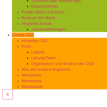
Schulausflüge/ Wandertage
Klassenfahrten
Projekt Kunst und Kultur
Kunst an der Wand
Singende Schule
Jahreszeitensingen
Unsere OGS
Aktuelles OGS
Profil
Leitbild
Leitung/Team
Organisation und Struktur der OGS
AGs und weitere Angebote
Menüpläne
Anmeldung
Randstunde
X