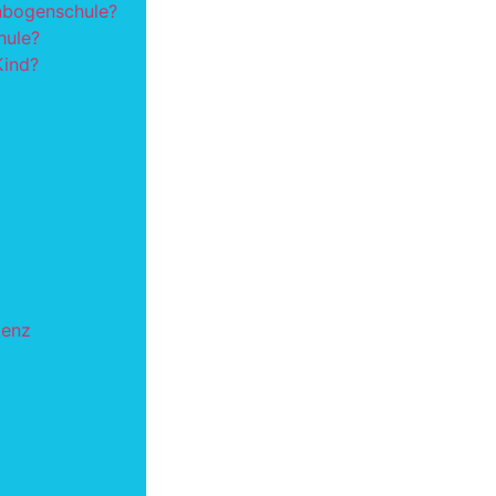
nbogenschule?
hule?
Kind?
tenz