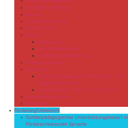
Team und Verwaltung
Rahmenstundenplan
Klassen
Schülermitwirkung
Förderverein
Eltern
Mitwirkung
ReEL-Elterntraining
Erziehungsvereinbarung
Schulsozialarbeit
Beratung
Sprachheilpädagogische Beratung in der
Regenbogenschule
Beratungstage- Tag der offenen Tür
Kooperationspartner
Download
Förderung/Unterricht
Sonderpädagogischer Unterstützungsbedarf i
Förderschwerpunkt Sprache