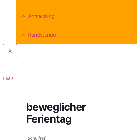
Anmeldung
Randstunde
X
LMS
beweglicher
Ferientag
(schulfrei)