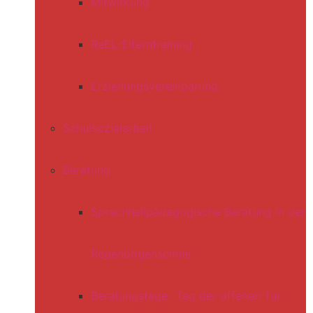
Mitwirkung
ReEL-Elterntraining
Erziehungsvereinbarung
Schulsozialarbeit
Beratung
Sprachheilpädagogische Beratung in der
Regenbogenschule
Beratungstage- Tag der offenen Tür