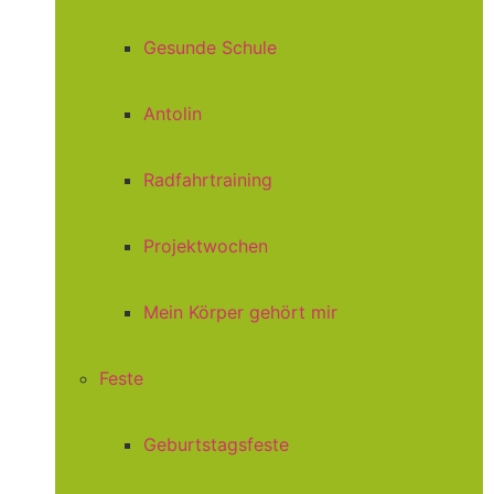
Gesunde Schule
Antolin
Radfahrtraining
Projektwochen
Mein Körper gehört mir
Feste
Geburtstagsfeste