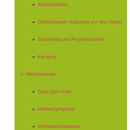
Adventsfeiern
Gemeinsamer Ausklang vor den Ferien
Schulfeste und Projektwochen
Karneval
Wettbewerbe
Spiel-Sportfest
Matheolympiade
Vorlesewettbewerb