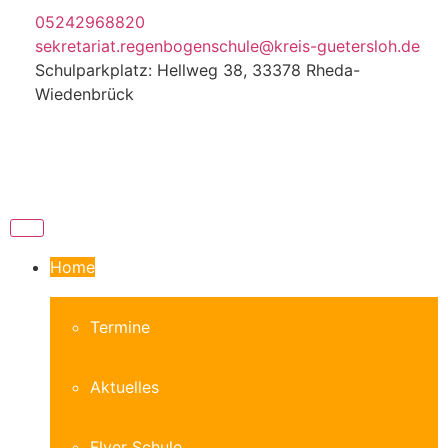
05242968820
sekretariat.regenbogenschule@kreis-guetersloh.de
Schulparkplatz: Hellweg 38, 33378 Rheda-
Wiedenbrück
Home
Termine
Aktuelles
Flyer Schule