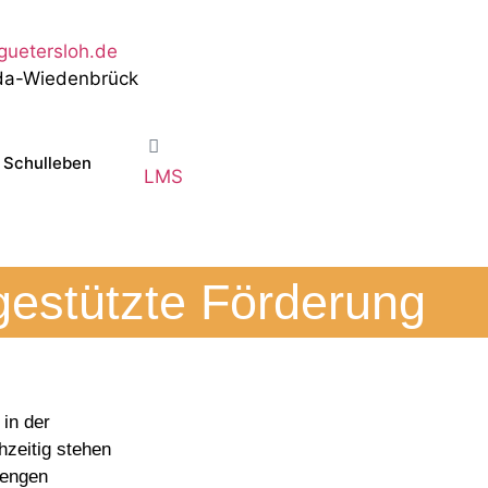
guetersloh.de
eda-Wiedenbrück
Schulleben
LMS
estützte Förderung
 in der
zeitig stehen
 engen