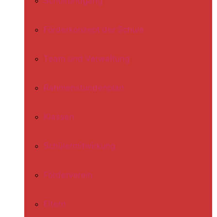
Schulrundgang
Förderkonzept der Schule
Team und Verwaltung
Rahmenstundenplan
Klassen
Schülermitwirkung
Förderverein
Eltern