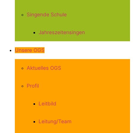
Singende Schule
Jahreszeitensingen
Unsere OGS
Aktuelles OGS
Profil
Leitbild
Leitung/Team