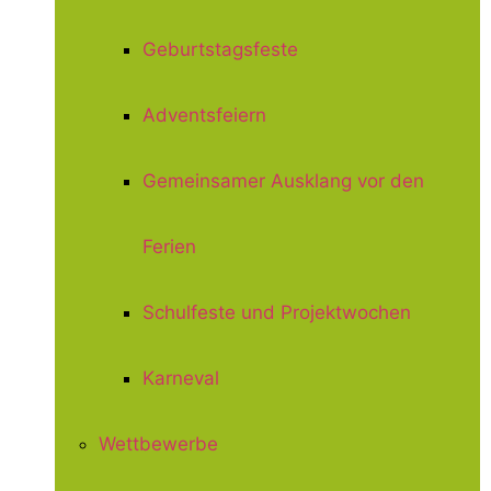
Geburtstagsfeste
Adventsfeiern
Gemeinsamer Ausklang vor den
Ferien
Schulfeste und Projektwochen
Karneval
Wettbewerbe