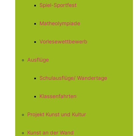
Spiel-Sportfest
Matheolympiade
Vorlesewettbewerb
Ausflüge
Schulausflüge/ Wandertage
Klassenfahrten
Projekt Kunst und Kultur
Kunst an der Wand