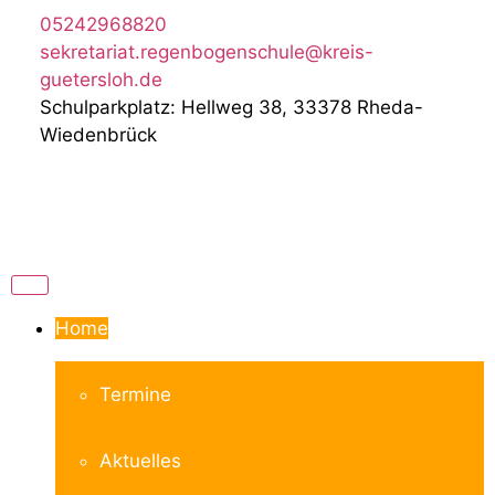
05242968820
sekretariat.regenbogenschule@kreis-
guetersloh.de
Schulparkplatz: Hellweg 38, 33378 Rheda-
Wiedenbrück
Home
Termine
Aktuelles