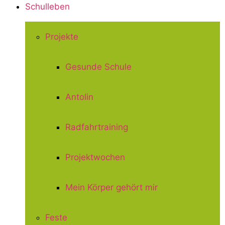
Schulleben
Projekte
Gesunde Schule
Antolin
Radfahrtraining
Projektwochen
Mein Körper gehört mir
Feste