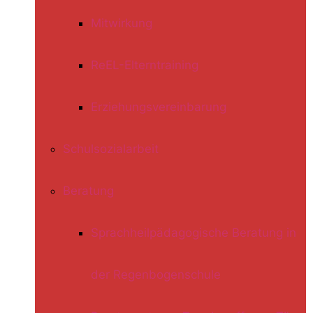
Mitwirkung
ReEL-Elterntraining
Erziehungsvereinbarung
Schulsozialarbeit
Beratung
Sprachheilpädagogische Beratung in
der Regenbogenschule