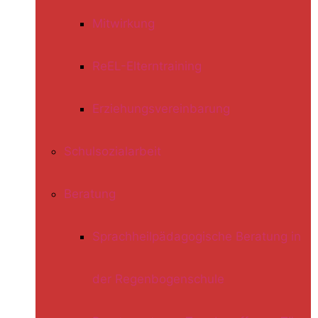
Mitwirkung
ReEL-Elterntraining
Erziehungsvereinbarung
Schulsozialarbeit
Beratung
Sprachheilpädagogische Beratung in
der Regenbogenschule