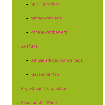
Spiel-Sportfest
Matheolympiade
Vorlesewettbewerb
Ausflüge
Schulausflüge/ Wandertage
Klassenfahrten
Projekt Kunst und Kultur
Kunst an der Wand