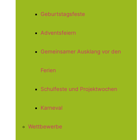
Geburtstagsfeste
Adventsfeiern
Gemeinsamer Ausklang vor den
Ferien
Schulfeste und Projektwochen
Karneval
Wettbewerbe