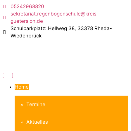
05242968820
sekretariat.regenbogenschule@kreis-
guetersloh.de
Schulparkplatz: Hellweg 38, 33378 Rheda-
Wiedenbrück
Home
Termine
Aktuelles