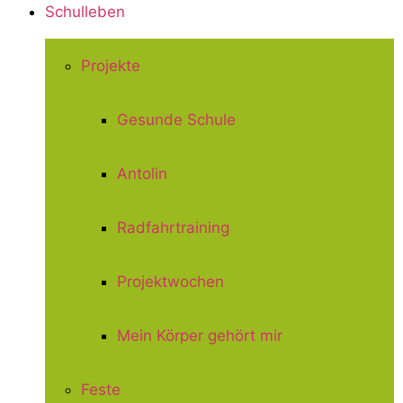
Schulleben
Projekte
Gesunde Schule
Antolin
Radfahrtraining
Projektwochen
Mein Körper gehört mir
Feste