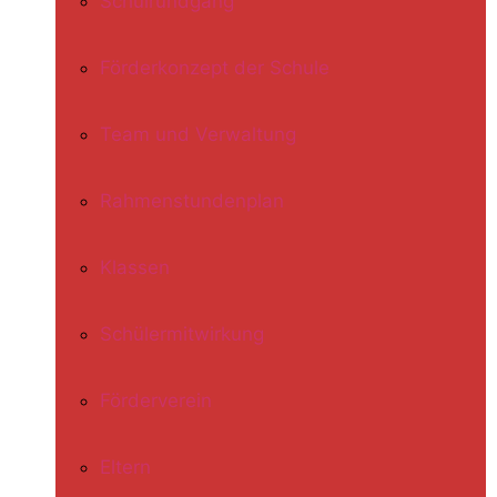
Schulrundgang
Förderkonzept der Schule
Team und Verwaltung
Rahmenstundenplan
Klassen
Schülermitwirkung
Förderverein
Eltern