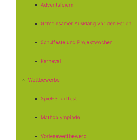
Adventsfeiern
Gemeinsamer Ausklang vor den Ferien
Schulfeste und Projektwochen
Karneval
Wettbewerbe
Spiel-Sportfest
Matheolympiade
Vorlesewettbewerb