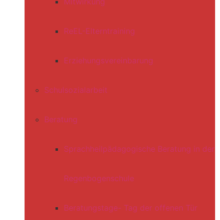
Mitwirkung
ReEL-Elterntraining
Erziehungsvereinbarung
Schulsozialarbeit
Beratung
Sprachheilpädagogische Beratung in der
Regenbogenschule
Beratungstage- Tag der offenen Tür