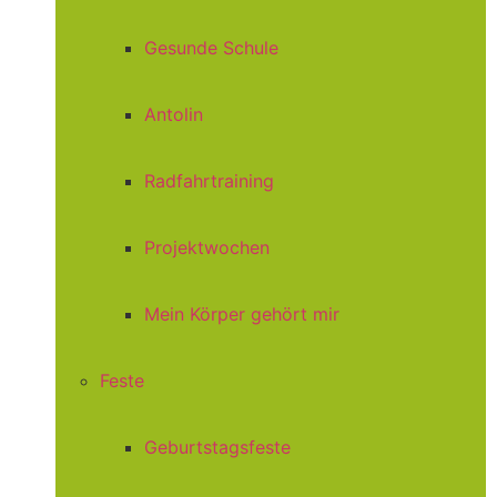
Gesunde Schule
Antolin
Radfahrtraining
Projektwochen
Mein Körper gehört mir
Feste
Geburtstagsfeste