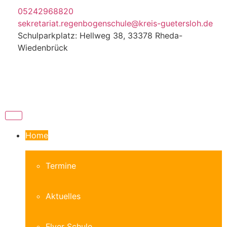
05242968820
sekretariat.regenbogenschule@kreis-guetersloh.de
Schulparkplatz: Hellweg 38, 33378 Rheda-
Wiedenbrück
Home
Termine
Aktuelles
Flyer Schule