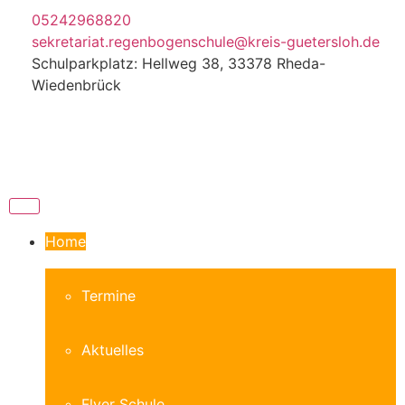
05242968820
sekretariat.regenbogenschule@kreis-guetersloh.de
Schulparkplatz: Hellweg 38, 33378 Rheda-
Wiedenbrück
Home
Termine
Aktuelles
Flyer Schule