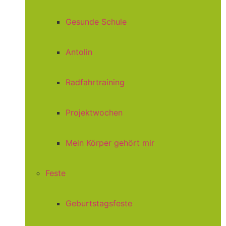
Gesunde Schule
Antolin
Radfahrtraining
Projektwochen
Mein Körper gehört mir
Feste
Geburtstagsfeste