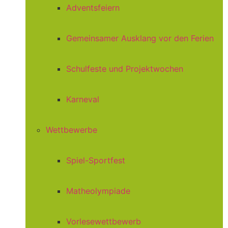
Adventsfeiern
Gemeinsamer Ausklang vor den Ferien
Schulfeste und Projektwochen
Karneval
Wettbewerbe
Spiel-Sportfest
Matheolympiade
Vorlesewettbewerb