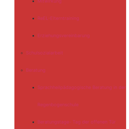
Mitwirkung
ReEL-Elterntraining
Erziehungsvereinbarung
Schulsozialarbeit
Beratung
Sprachheilpädagogische Beratung in der
Regenbogenschule
Beratungstage- Tag der offenen Tür