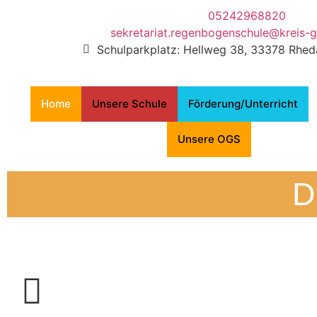
05242968820
sekretariat.regenbogenschule@kreis-g
Schulparkplatz: Hellweg 38, 33378 Rhe
Home
Unsere Schule
Förderung/Unterricht
Unsere OGS
D