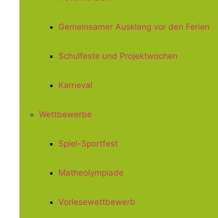
Gemeinsamer Ausklang vor den Ferien
Schulfeste und Projektwochen
Karneval
Wettbewerbe
Spiel-Sportfest
Matheolympiade
Vorlesewettbewerb