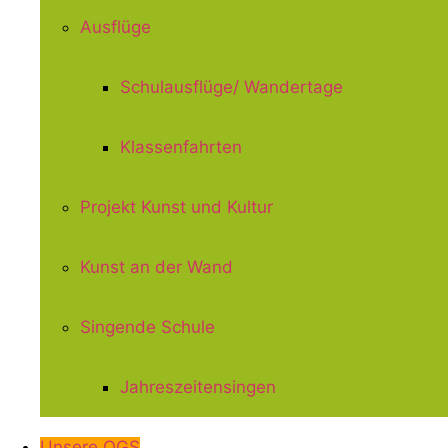
Ausflüge
Schulausflüge/ Wandertage
Klassenfahrten
Projekt Kunst und Kultur
Kunst an der Wand
Singende Schule
Jahreszeitensingen
Unsere OGS