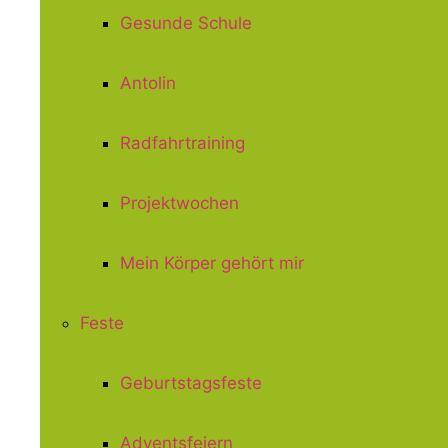
Gesunde Schule
Antolin
Radfahrtraining
Projektwochen
Mein Körper gehört mir
Feste
Geburtstagsfeste
Adventsfeiern