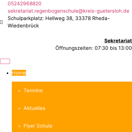
Zum
05242968820
Inhalt
sekretariat.regenbogenschule@kreis-guetersloh.de
springen
Schulparkplatz: Hellweg 38, 33378 Rheda-
Wiedenbrück
Sekretariat
Öffnungszeiten: 07:30 bis 13:00
Home
Termine
Aktuelles
Flyer Schule