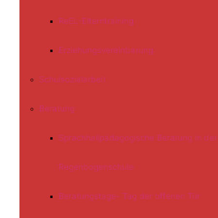
ReEL-Elterntraining
Erziehungsvereinbarung
Schulsozialarbeit
Beratung
Sprachheilpädagogische Beratung in der
Regenbogenschule
Beratungstage- Tag der offenen Tür