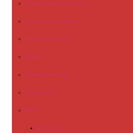
Förderkonzept der Schule
Team und Verwaltung
Rahmenstundenplan
Klassen
Schülermitwirkung
Förderverein
Eltern
Mitwirkung