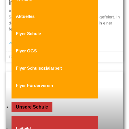
in die Sommerferien
Am 17.07.2026, dem letzten Schultag vor den
Aktuelles
Sommerferien, wurde in der Regenbogenschule gefeiert. In
der 2. Stunde wurden unsere ViertklässlerInnen in einer
festlichen Feierstunde mit
Flyer Schule
WEITERLESEN »
Flyer OGS
17. Juli 2026
Keine Kommentare
Flyer Schulsozialarbeit
Flyer Förderverein
Unsere Schule
Leitbild