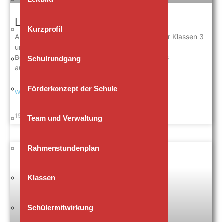
Lerngang zur Piuskirche
Kurzprofil
Anfang Juli besuchten die Religionsgruppen der Klassen 3
und 4 die Piuskirche und setzten sich mit den
Besonderheiten eines christlichen Gotteshauses
Schulrundgang
auseinander. Mit großer Neugier
Förderkonzept der Schule
WEITERLESEN »
15. Juli 2026
Keine Kommentare
Team und Verwaltung
Rahmenstundenplan
Klassen
Schülermitwirkung