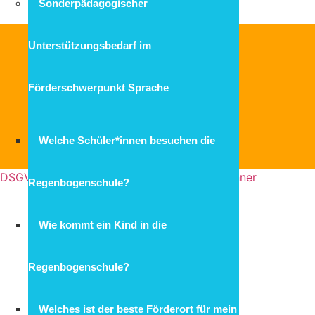
Sonderpädagogischer
Unterstützungsbedarf im
Förderschwerpunkt Sprache
Wichtige Links
Impressum
Datenschutz
Welche Schüler*innen besuchen die
DSGVO Cookie Consent mit Real Cookie Banner
Regenbogenschule?
Wie kommt ein Kind in die
Regenbogenschule?
Welches ist der beste Förderort für mein