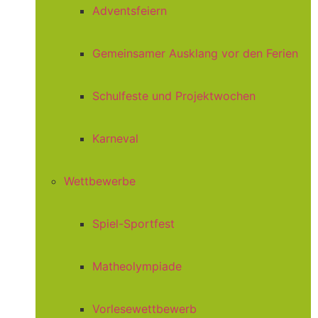
Adventsfeiern
Gemeinsamer Ausklang vor den Ferien
Schulfeste und Projektwochen
Karneval
Wettbewerbe
Spiel-Sportfest
Matheolympiade
Vorlesewettbewerb