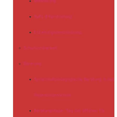
Mitwirkung
ReEL-Elterntraining
Erziehungsvereinbarung
Schulsozialarbeit
Beratung
Sprachheilpädagogische Beratung in der
Regenbogenschule
Beratungstage- Tag der offenen Tür