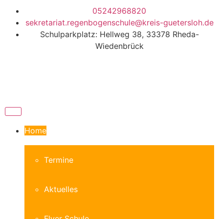
05242968820
sekretariat.regenbogenschule@kreis-guetersloh.de
Schulparkplatz: Hellweg 38, 33378 Rheda-
Wiedenbrück
Home
Termine
Aktuelles
Flyer Schule