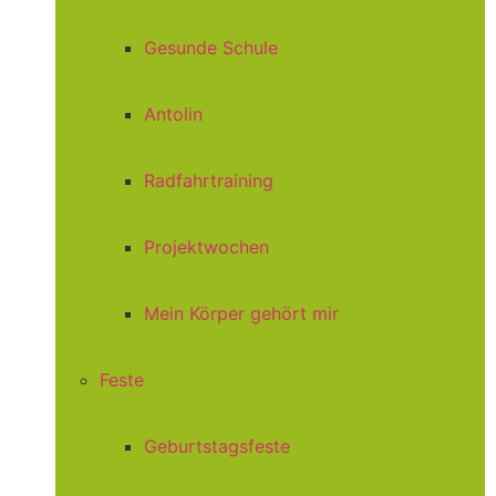
Gesunde Schule
Antolin
Radfahrtraining
Projektwochen
Mein Körper gehört mir
Feste
Geburtstagsfeste