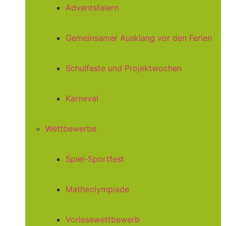
Adventsfeiern
Gemeinsamer Ausklang vor den Ferien
Schulfeste und Projektwochen
Karneval
Wettbewerbe
Spiel-Sportfest
Matheolympiade
Vorlesewettbewerb