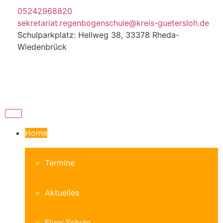
05242968820
sekretariat.regenbogenschule@kreis-guetersloh.de
Schulparkplatz: Hellweg 38, 33378 Rheda-
Wiedenbrück
Home
Termine
Aktuelles
Flyer Schule