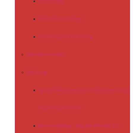
Mitwirkung
ReEL-Elterntraining
Erziehungsvereinbarung
Schulsozialarbeit
Beratung
Sprachheilpädagogische Beratung in der
Regenbogenschule
Beratungstage- Tag der offenen Tür