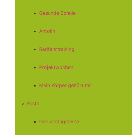
Gesunde Schule
Antolin
Radfahrtraining
Projektwochen
Mein Körper gehört mir
Feste
Geburtstagsfeste