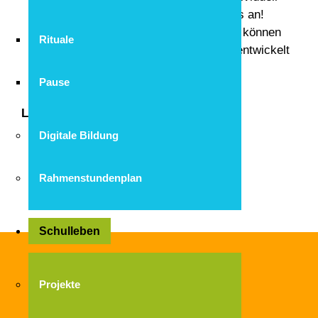
ganz verschieden. Sprechen Sie uns an!
Gemeinsam mit den Klassenlehrern können
Rituale
Fördermöglichkeiten
für zuhause entwickelt
werden.
Pause
Links
Digitale Bildung
www.eltern-abc.info
www.sprachbehinderungen.de
Rahmenstundenplan
Schulleben
Projekte
Wichtige Links