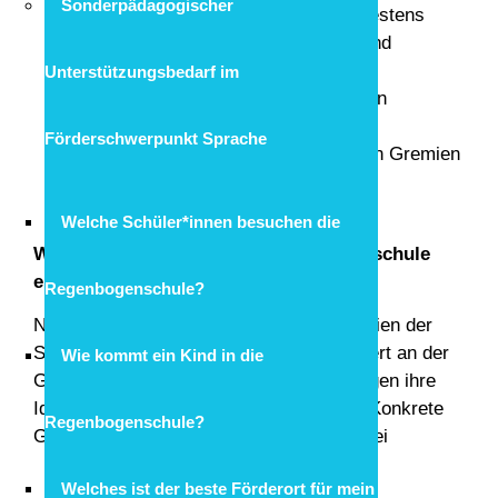
Sonderpädagogischer
stattfinden
Klassenpflegschaft
spätestens
nach 3 Wochen, Schulpflegschaft und
Schulkonferenz
nach 5 Wochen)
Unterstützungsbedarf im
Für das Verfahren in den schulischen
Mitwirkungsgremien ist § 63 SchulG
Förderschwerpunkt Sprache
verbindlich, für die Wahlen zu diesen Gremien
§ 64 SchulG.
Welche Schüler*innen besuchen die
Wie kann ich mich an der Regenbogenschule
einbringen?
Regenbogenschule?
Neben der Arbeit in den Mitwirkungsgremien der
Schule arbeiten viele Eltern sehr engagiert an der
Wie kommt ein Kind in die
Gestaltung des Schullebens mit und bringen ihre
Ideen, Erfahrungen und Fähigkeiten ein. Konkrete
Regenbogenschule?
Gelegenheiten hierzu ergeben sich u.a. bei
Klassenpflegschaftsversammlungen
Welches ist der beste Förderort für mein