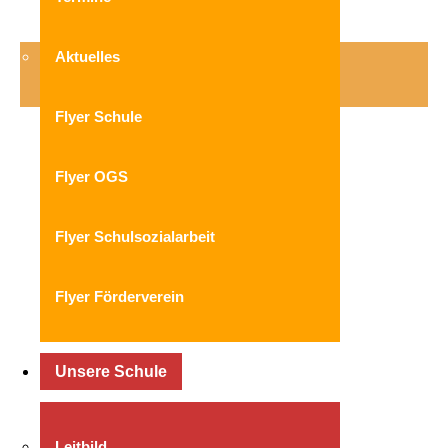
Aktuelles
Mitwirkung
Flyer Schule
Flyer OGS
Flyer Schulsozialarbeit
Flyer Förderverein
Unsere Schule
Leitbild