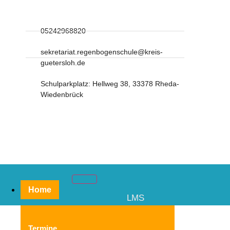
05242968820
sekretariat.regenbogenschule@kreis-
guetersloh.de
Schulparkplatz: Hellweg 38, 33378 Rheda-
Wiedenbrück
Home
LMS
Termine