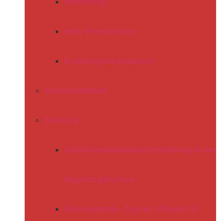
Mitwirkung
ReEL-Elterntraining
Erziehungsvereinbarung
Schulsozialarbeit
Beratung
Sprachheilpädagogische Beratung in der
Regenbogenschule
Beratungstage- Tag der offenen Tür