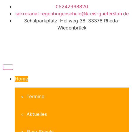
05242968820
sekretariat.regenbogenschule@kreis-guetersloh.de
Schulparkplatz: Hellweg 38, 33378 Rheda-
Wiedenbrück
Home
Termine
Aktuelles
Flyer Schule