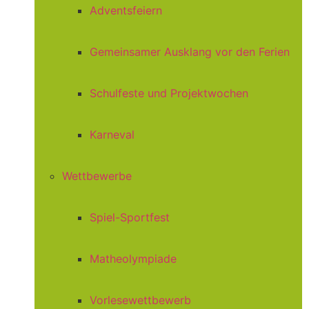
Adventsfeiern
Gemeinsamer Ausklang vor den Ferien
Schulfeste und Projektwochen
Karneval
Wettbewerbe
Spiel-Sportfest
Matheolympiade
Vorlesewettbewerb