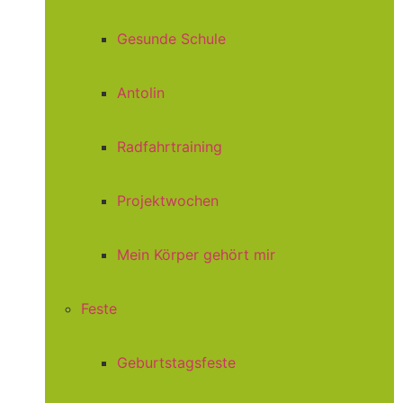
Gesunde Schule
Antolin
Radfahrtraining
Projektwochen
Mein Körper gehört mir
Feste
Geburtstagsfeste