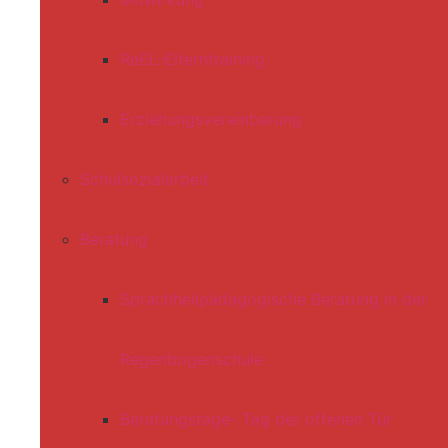
ReEL-Elterntraining
Erziehungsvereinbarung
Schulsozialarbeit
Beratung
Sprachheilpädagogische Beratung in der
Regenbogenschule
Beratungstage- Tag der offenen Tür