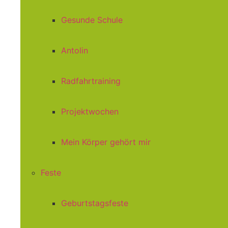
Gesunde Schule
Antolin
Radfahrtraining
Projektwochen
Mein Körper gehört mir
Feste
Geburtstagsfeste