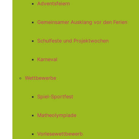
Adventsfeiern
Gemeinsamer Ausklang vor den Ferien
Schulfeste und Projektwochen
Karneval
Wettbewerbe
Spiel-Sportfest
Matheolympiade
Vorlesewettbewerb