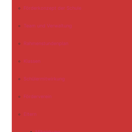
Förderkonzept der Schule
Team und Verwaltung
Rahmenstundenplan
Klassen
Schülermitwirkung
Förderverein
Eltern
Mitwirkung