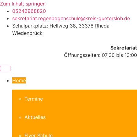
Zum Inhalt springen
05242968820
sekretariat.regenbogenschule@kreis-guetersloh.de
Schulparkplatz: Hellweg 38, 33378 Rheda-
Wiedenbrück
Sekretariat
Öffnungszeiten: 07:30 bis 13:00
Home
Termine
Aktuelles
Flyer Schule