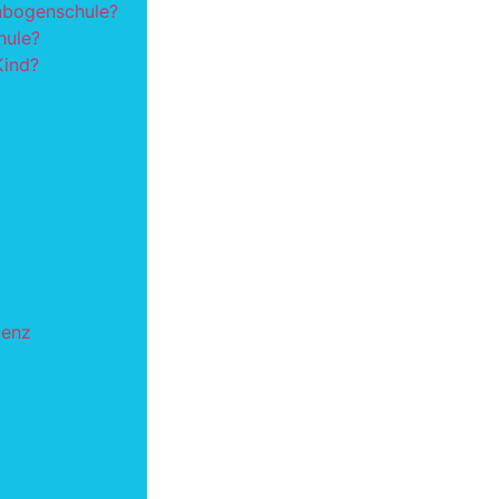
nbogenschule?
hule?
Kind?
tenz