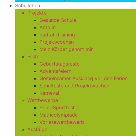
Schulleben
Projekte
Gesunde Schule
Antolin
Radfahrtraining
Projektwochen
Mein Körper gehört mir
Feste
Geburtstagsfeste
Adventsfeiern
Gemeinsamer Ausklang vor den Ferien
Schulfeste und Projektwochen
Karneval
Wettbewerbe
Spiel-Sportfest
Matheolympiade
Vorlesewettbewerb
Ausflüge