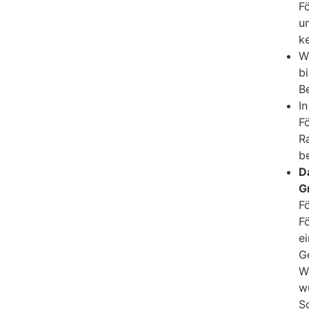
F
u
k
W
b
B
I
F
R
b
D
G
F
F
e
G
W
w
S