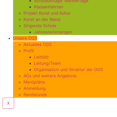
Schulausflüge/ Wandertage
Klassenfahrten
Projekt Kunst und Kultur
Kunst an der Wand
Singende Schule
Jahreszeitensingen
Unsere OGS
Aktuelles OGS
Profil
Leitbild
Leitung/Team
Organisation und Struktur der OGS
AGs und weitere Angebote
Menüpläne
Anmeldung
Randstunde
X