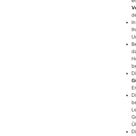
e
V
d
I
I
U
Be
d
H
b
D
G
E
D
b
L
G
Ü
D