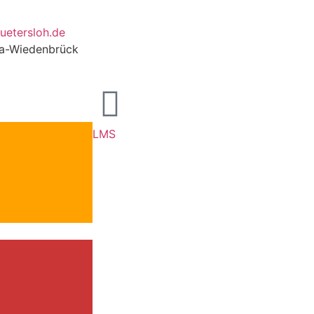
uetersloh.de
da-Wiedenbrück
LMS