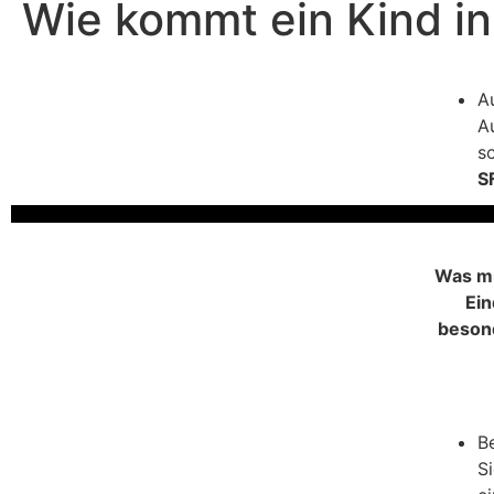
Wie kommt ein Kind i
A
A
s
S
Was mü
Ein
besond
B
S