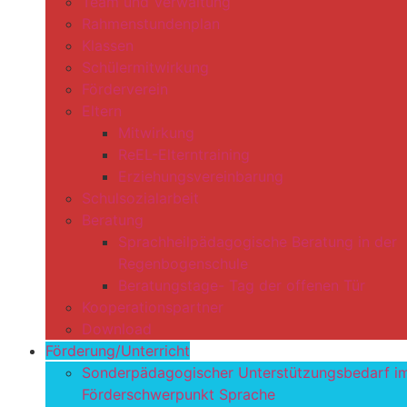
Team und Verwaltung
Rahmenstundenplan
Klassen
Schülermitwirkung
Förderverein
Eltern
Mitwirkung
ReEL-Elterntraining
Erziehungsvereinbarung
Schulsozialarbeit
Beratung
Sprachheilpädagogische Beratung in der
Regenbogenschule
Beratungstage- Tag der offenen Tür
Kooperationspartner
Download
Förderung/Unterricht
Sonderpädagogischer Unterstützungsbedarf i
Förderschwerpunkt Sprache