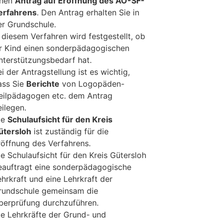
inen
Antrag auf Eröffnung des AO-SF-
erfahrens
. Den Antrag erhalten Sie in
er Grundschule.
n diesem Verfahren wird festgestellt, ob
hr Kind einen sonderpädagogischen
nterstützungsbedarf hat.
i der Antragstellung ist es wichtig,
ass Sie
Berichte
von Logopäden-
eilpädagogen etc. dem Antrag
eilegen.
ie
Schulaufsicht für den Kreis
ütersloh
ist zuständig für die
röffnung des Verfahrens.
ie Schulaufsicht für den Kreis Gütersloh
eauftragt eine sonderpädagogische
ehrkraft und eine Lehrkraft der
rundschule gemeinsam die
berprüfung durchzuführen.
ie Lehrkräfte der Grund- und