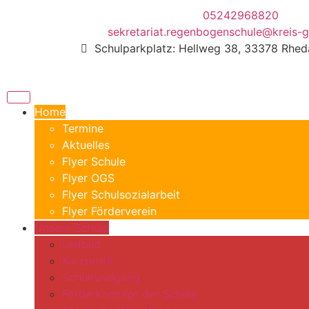
05242968820
sekretariat.regenbogenschule@kreis-g
Schulparkplatz: Hellweg 38, 33378 Rhe
Home
Termine
Aktuelles
Flyer Schule
Flyer OGS
Flyer Schulsozialarbeit
Flyer Förderverein
Unsere Schule
Leitbild
Kurzprofil
Schulrundgang
Förderkonzept der Schule