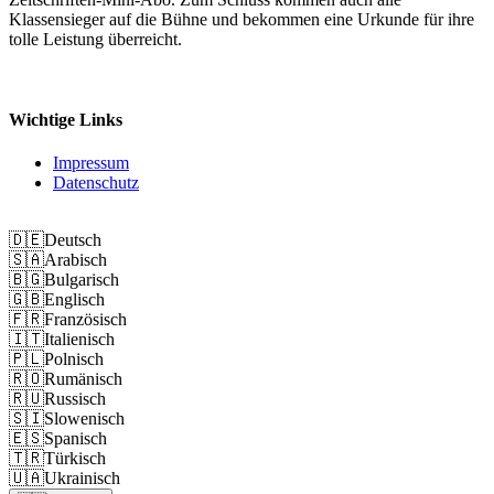
Klassensieger auf die Bühne und bekommen eine Urkunde für ihre
tolle Leistung überreicht.
Wichtige Links
Impressum
Datenschutz
🇩🇪
Deutsch
🇸🇦
Arabisch
🇧🇬
Bulgarisch
🇬🇧
Englisch
🇫🇷
Französisch
🇮🇹
Italienisch
🇵🇱
Polnisch
🇷🇴
Rumänisch
🇷🇺
Russisch
🇸🇮
Slowenisch
🇪🇸
Spanisch
🇹🇷
Türkisch
🇺🇦
Ukrainisch