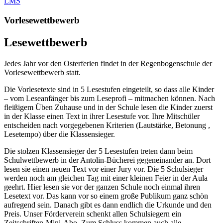
LMS
Vorlesewettbewerb
Lesewettbewerb
Jedes Jahr vor den Osterferien findet in der Regenbogenschule der
Vorlesewettbewerb statt.
Die Vorlesetexte sind in 5 Lesestufen eingeteilt, so dass alle Kinder
– vom Leseanfänger bis zum Leseprofi – mitmachen können. Nach
fleißigem Üben Zuhause und in der Schule lesen die Kinder zuerst
in der Klasse einen Text in ihrer Lesestufe vor. Ihre Mitschüler
entscheiden nach vorgegebenen Kriterien (Lautstärke, Betonung ,
Lesetempo) über die Klassensieger.
Die stolzen Klassensieger der 5 Lesestufen treten dann beim
Schulwettbewerb in der Antolin-Bücherei gegeneinander an. Dort
lesen sie einen neuen Text vor einer Jury vor. Die 5 Schulsieger
werden noch am gleichen Tag mit einer kleinen Feier in der Aula
geehrt. Hier lesen sie vor der ganzen Schule noch einmal ihren
Lesetext vor. Das kann vor so einem große Publikum ganz schön
aufregend sein. Danach gibt es dann endlich die Urkunde und den
Preis. Unser Förderverein schenkt allen Schulsiegern ein
Zeitschriften-Mini-Abo. Zum Schluss kommen auch alle