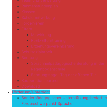
Team und Verwaltung
Rahmenstundenplan
Klassen
Schülermitwirkung
Förderverein
Eltern
Mitwirkung
ReEL-Elterntraining
Erziehungsvereinbarung
Schulsozialarbeit
Beratung
Sprachheilpädagogische Beratung in der
Regenbogenschule
Beratungstage- Tag der offenen Tür
Kooperationspartner
Download
Förderung/Unterricht
Sonderpädagogischer Unterstützungsbedarf i
Förderschwerpunkt Sprache