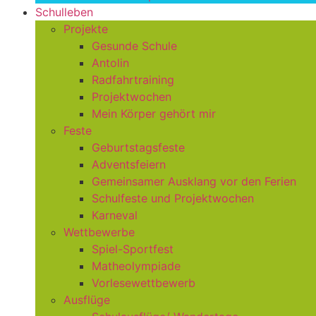
Schulleben
Projekte
Gesunde Schule
Antolin
Radfahrtraining
Projektwochen
Mein Körper gehört mir
Feste
Geburtstagsfeste
Adventsfeiern
Gemeinsamer Ausklang vor den Ferien
Schulfeste und Projektwochen
Karneval
Wettbewerbe
Spiel-Sportfest
Matheolympiade
Vorlesewettbewerb
Ausflüge