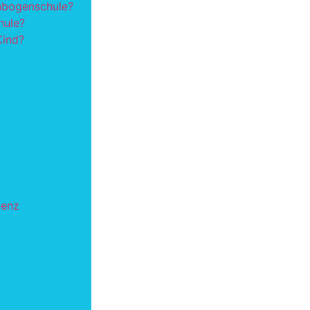
nbogenschule?
hule?
Kind?
tenz