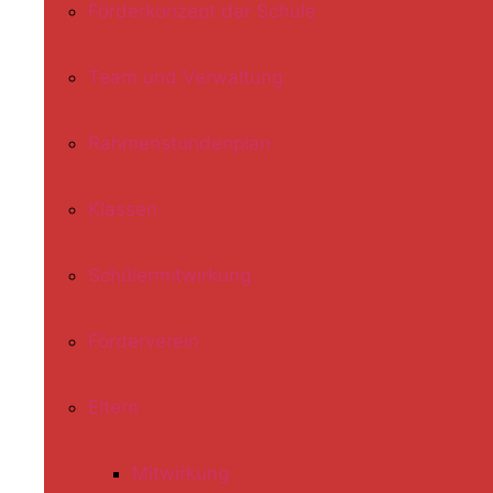
Förderkonzept der Schule
Team und Verwaltung
Rahmenstundenplan
Klassen
Schülermitwirkung
Förderverein
Eltern
Mitwirkung