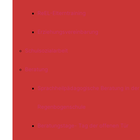
ReEL-Elterntraining
Erziehungsvereinbarung
Schulsozialarbeit
Beratung
Sprachheilpädagogische Beratung in der
Regenbogenschule
Beratungstage- Tag der offenen Tür