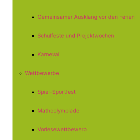
Gemeinsamer Ausklang vor den Ferien
Schulfeste und Projektwochen
Karneval
Wettbewerbe
Spiel-Sportfest
Matheolympiade
Vorlesewettbewerb