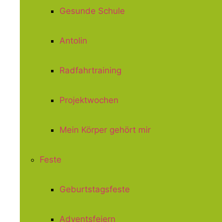
Gesunde Schule
Antolin
Radfahrtraining
Projektwochen
Mein Körper gehört mir
Feste
Geburtstagsfeste
Adventsfeiern