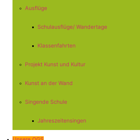
Ausflüge
Schulausflüge/ Wandertage
Klassenfahrten
Projekt Kunst und Kultur
Kunst an der Wand
Singende Schule
Jahreszeitensingen
Unsere OGS