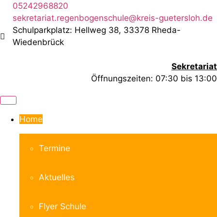
Zum
05242968820
Inhalt
sekretariat.regenbogenschule@kreis-guetersloh.de
springen
Schulparkplatz: Hellweg 38, 33378 Rheda-
Wiedenbrück
Sekretariat
Öffnungszeiten: 07:30 bis 13:00
Home
Termine
Aktuelles
Flyer Schule