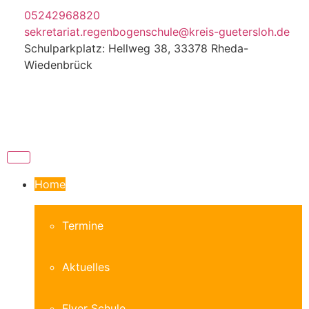
05242968820
sekretariat.regenbogenschule@kreis-guetersloh.de
Schulparkplatz: Hellweg 38, 33378 Rheda-
Wiedenbrück
Home
Termine
Aktuelles
Flyer Schule