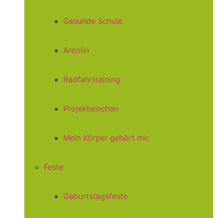
Gesunde Schule
Antolin
Radfahrtraining
Projektwochen
Mein Körper gehört mir
Feste
Geburtstagsfeste