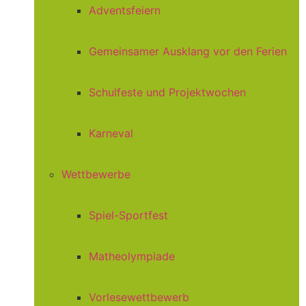
Adventsfeiern
Gemeinsamer Ausklang vor den Ferien
Schulfeste und Projektwochen
Karneval
Wettbewerbe
Spiel-Sportfest
Matheolympiade
Vorlesewettbewerb