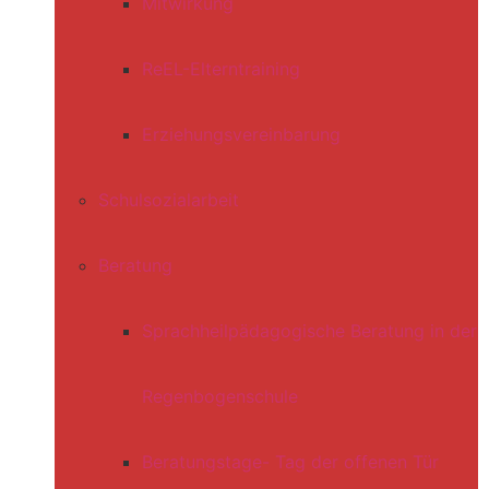
Mitwirkung
ReEL-Elterntraining
Erziehungsvereinbarung
Schulsozialarbeit
Beratung
Sprachheilpädagogische Beratung in der
Regenbogenschule
Beratungstage- Tag der offenen Tür