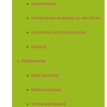
Adventsfeiern
Gemeinsamer Ausklang vor den Ferien
Schulfeste und Projektwochen
Karneval
Wettbewerbe
Spiel-Sportfest
Matheolympiade
Vorlesewettbewerb