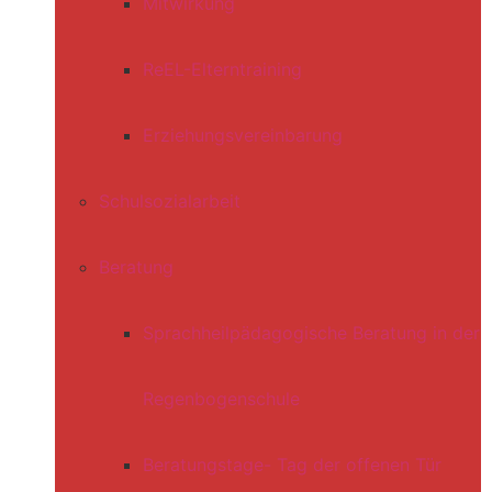
Mitwirkung
ReEL-Elterntraining
Erziehungsvereinbarung
Schulsozialarbeit
Beratung
Sprachheilpädagogische Beratung in der
Regenbogenschule
Beratungstage- Tag der offenen Tür