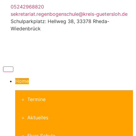
05242968820
sekretariat.regenbogenschule@kreis-guetersloh.de
Schulparkplatz: Hellweg 38, 33378 Rheda-
Wiedenbrück
Home
Termine
Aktuelles
Flyer Schule