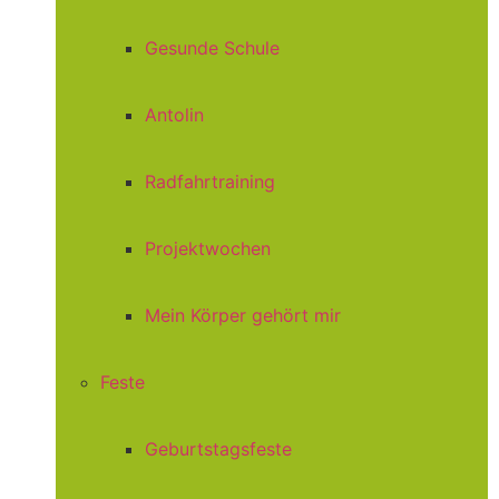
Gesunde Schule
Antolin
Radfahrtraining
Projektwochen
Mein Körper gehört mir
Feste
Geburtstagsfeste