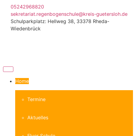
05242968820
sekretariat.regenbogenschule@kreis-guetersloh.de
Schulparkplatz: Hellweg 38, 33378 Rheda-
Wiedenbrück
Home
Termine
Aktuelles
Flyer Schule