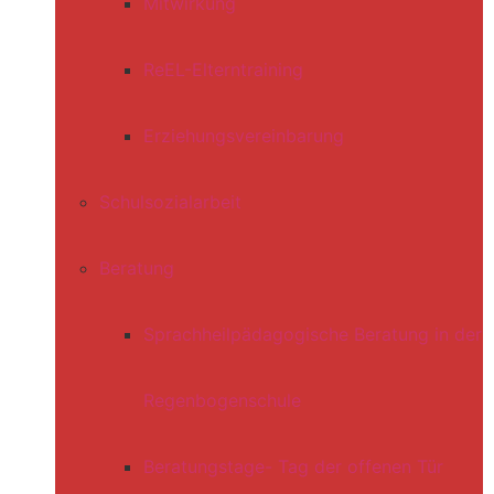
Mitwirkung
ReEL-Elterntraining
Erziehungsvereinbarung
Schulsozialarbeit
Beratung
Sprachheilpädagogische Beratung in der
Regenbogenschule
Beratungstage- Tag der offenen Tür