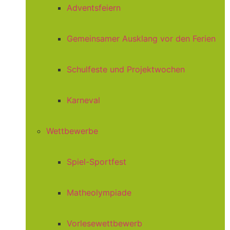
Adventsfeiern
Gemeinsamer Ausklang vor den Ferien
Schulfeste und Projektwochen
Karneval
Wettbewerbe
Spiel-Sportfest
Matheolympiade
Vorlesewettbewerb