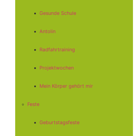
Gesunde Schule
Antolin
Radfahrtraining
Projektwochen
Mein Körper gehört mir
Feste
Geburtstagsfeste