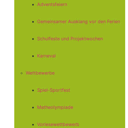
Adventsfeiern
Gemeinsamer Ausklang vor den Ferien
Schulfeste und Projektwochen
Karneval
Wettbewerbe
Spiel-Sportfest
Matheolympiade
Vorlesewettbewerb