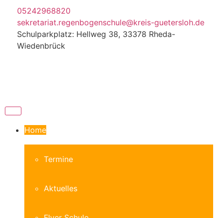
05242968820
sekretariat.regenbogenschule@kreis-guetersloh.de
Schulparkplatz: Hellweg 38, 33378 Rheda-
Wiedenbrück
Home
Termine
Aktuelles
Flyer Schule