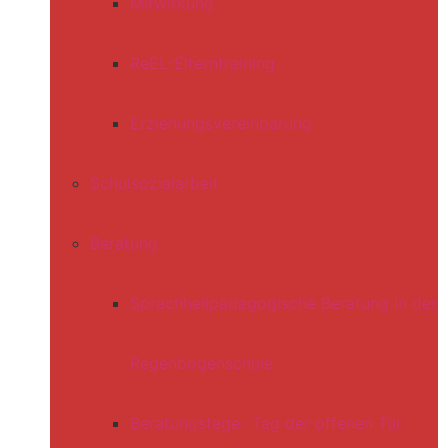
Mitwirkung
ReEL-Elterntraining
Erziehungsvereinbarung
Schulsozialarbeit
Beratung
Sprachheilpädagogische Beratung in der
Regenbogenschule
Beratungstage- Tag der offenen Tür