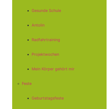
Gesunde Schule
Antolin
Radfahrtraining
Projektwochen
Mein Körper gehört mir
Feste
Geburtstagsfeste