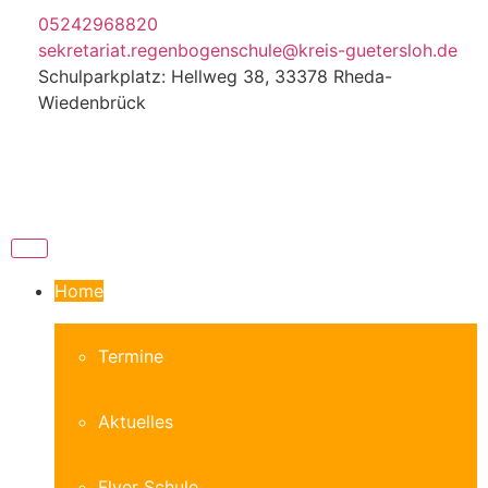
05242968820
sekretariat.regenbogenschule@kreis-guetersloh.de
Schulparkplatz: Hellweg 38, 33378 Rheda-
Wiedenbrück
Home
Termine
Aktuelles
Flyer Schule