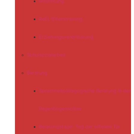
Mitwirkung
ReEL-Elterntraining
Erziehungsvereinbarung
Schulsozialarbeit
Beratung
Sprachheilpädagogische Beratung in der
Regenbogenschule
Beratungstage- Tag der offenen Tür