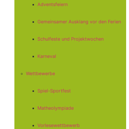
Adventsfeiern
Gemeinsamer Ausklang vor den Ferien
Schulfeste und Projektwochen
Karneval
Wettbewerbe
Spiel-Sportfest
Matheolympiade
Vorlesewettbewerb