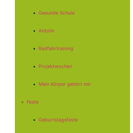
Gesunde Schule
Antolin
Radfahrtraining
Projektwochen
Mein Körper gehört mir
Feste
Geburtstagsfeste