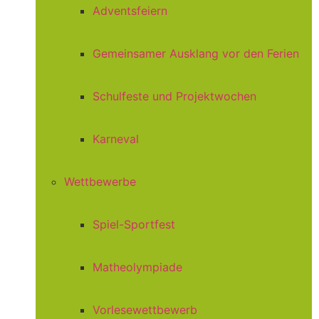
Adventsfeiern
Gemeinsamer Ausklang vor den Ferien
Schulfeste und Projektwochen
Karneval
Wettbewerbe
Spiel-Sportfest
Matheolympiade
Vorlesewettbewerb