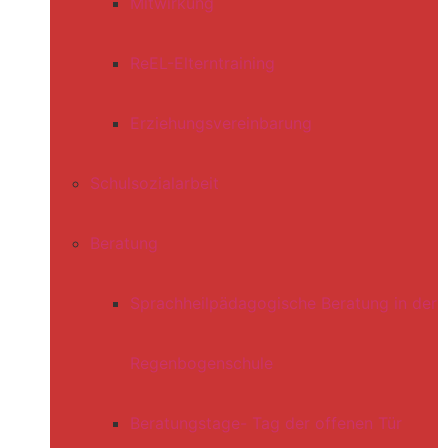
Mitwirkung
ReEL-Elterntraining
Erziehungsvereinbarung
Schulsozialarbeit
Beratung
Sprachheilpädagogische Beratung in der
Regenbogenschule
Beratungstage- Tag der offenen Tür