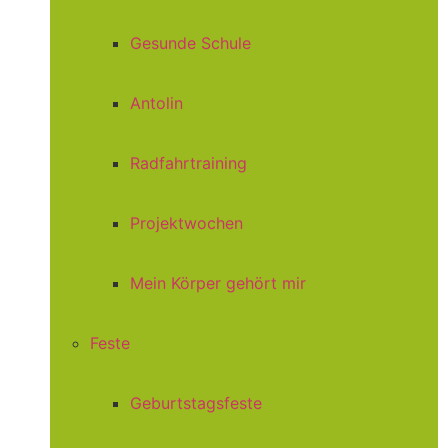
Gesunde Schule
Antolin
Radfahrtraining
Projektwochen
Mein Körper gehört mir
Feste
Geburtstagsfeste