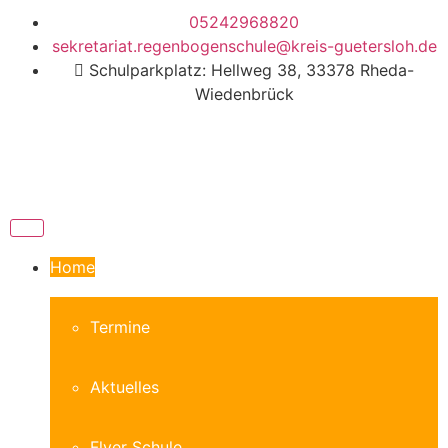
05242968820
sekretariat.regenbogenschule@kreis-guetersloh.de
Schulparkplatz: Hellweg 38, 33378 Rheda-
Wiedenbrück
Home
Termine
Aktuelles
Flyer Schule